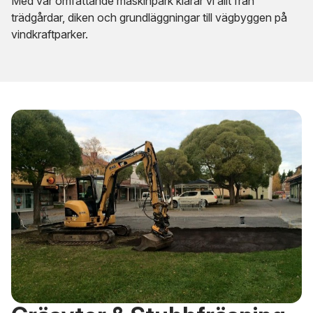
Med vår omfattande maskinpark klarar vi allt från
trädgårdar, diken och grundläggningar till vägbyggen på
vindkraftparker.