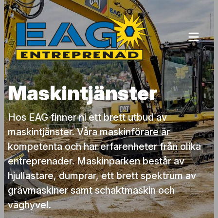
Till innehållet
Maskintjänster
Hos EAG finner ni ett brett utbud av
maskintjänster. Våra maskinförare är
kompetenta och har erfarenheter från olika
entreprenader. Maskinparken består av
hjullastare, dumprar, ett brett spektrum av
grävmaskiner samt schaktmaskin och
väghyvel.